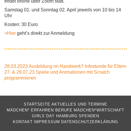
findet online über Zoom statt.
Samstag 01. und Sonntag 02. April jeweils von 10 bis 14
Uhr
Kosten: 30 Euro
>Hier
geht’s direkt zur Anmeldung
Beitragsnavigation
28.03.2023 Ausbildung im Handwerk? Infostunde für Eltern
27. & 28.07.23 Spiele und Animationen mit Scratch
programmieren
STARTSEITE
AKTUELLES UND TERMINE
MÄDCHEN* ERFAHREN BERUFE
MÄDCHEN*WIRTSCHAFT
GIRLS`DAY HAMBURG
SPENDEN
KONTAKT
IMPRESSUM
DATENSCHUTZERKLÄRUNG