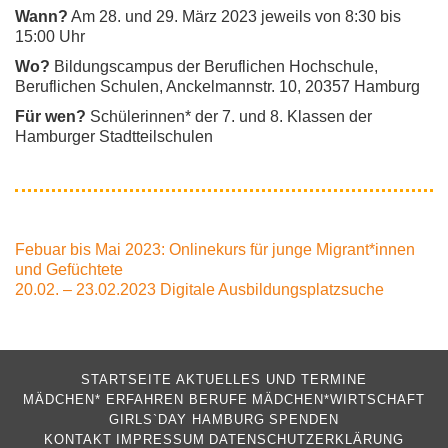
Wann?
Am 28. und 29. März 2023 jeweils von 8:30 bis
15:00 Uhr
Wo?
Bildungscampus der Beruflichen Hochschule,
Beruflichen Schulen, Anckelmannstr. 10, 20357 Hamburg
Für wen?
Schülerinnen* der 7. und 8. Klassen der
Hamburger Stadtteilschulen
Beitragsnavigation
Febuar bis Mai 2023: Onlinekurs für junge Migrant*innen
und Gefüchtete
20.02. – 23.02.2023 Digitale Ausbildungsplatzsuche
STARTSEITE
AKTUELLES UND TERMINE
MÄDCHEN* ERFAHREN BERUFE
MÄDCHEN*WIRTSCHAFT
GIRLS`DAY HAMBURG
SPENDEN
KONTAKT
IMPRESSUM
DATENSCHUTZERKLÄRUNG