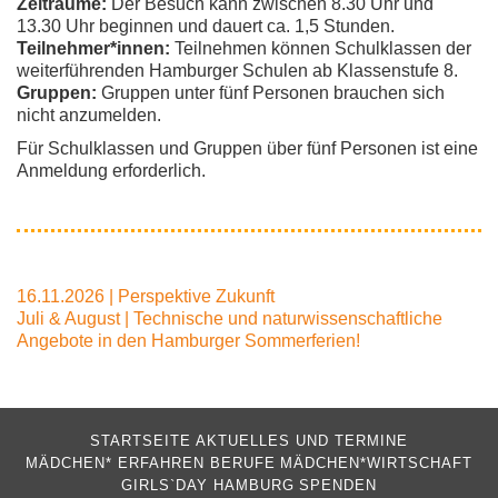
Zeiträume:
Der Besuch kann zwischen 8.30 Uhr und
13.30 Uhr beginnen und dauert ca. 1,5 Stunden.
Teilnehmer*innen:
Teilnehmen können Schulklassen der
weiterführenden Hamburger Schulen ab Klassenstufe 8.
Gruppen:
Gruppen unter fünf Personen brauchen sich
nicht anzumelden.
Für Schulklassen und Gruppen über fünf Personen ist eine
Anmeldung erforderlich.
Beitragsnavigation
16.11.2026 | Perspektive Zukunft
Juli & August | Technische und naturwissenschaftliche
Angebote in den Hamburger Sommerferien!
STARTSEITE
AKTUELLES UND TERMINE
MÄDCHEN* ERFAHREN BERUFE
MÄDCHEN*WIRTSCHAFT
GIRLS`DAY HAMBURG
SPENDEN