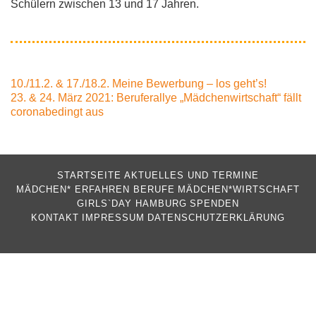
Schülern zwischen 13 und 17 Jahren.
Beitragsnavigation
10./11.2. & 17./18.2. Meine Bewerbung – los geht’s!
23. & 24. März 2021: Beruferallye „Mädchenwirtschaft“ fällt
coronabedingt aus
STARTSEITE
AKTUELLES UND TERMINE
MÄDCHEN* ERFAHREN BERUFE
MÄDCHEN*WIRTSCHAFT
GIRLS`DAY HAMBURG
SPENDEN
KONTAKT
IMPRESSUM
DATENSCHUTZERKLÄRUNG